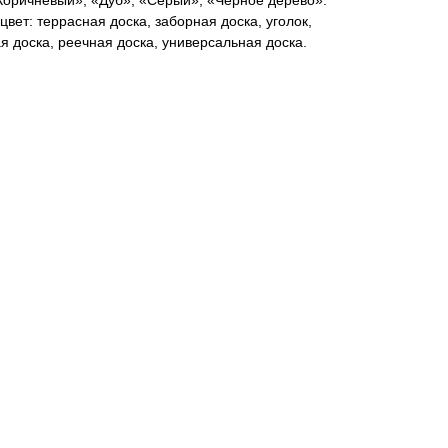
«Коричневый», «Дуб», «Серый», «Черное дерево».
ет: террасная доска, заборная доска, уголок,
я доска, реечная доска, универсальная доска.