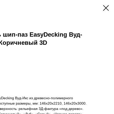
 шип-паз EasyDecking Вуд-
 Коричневый 3D
yDecking Вуд-Икс из древесно-полимерного
оступные размеры, мм: 146х20х2210, 146х20х3000.
оверхность: рельефная 3Д-фактура «под дерево».