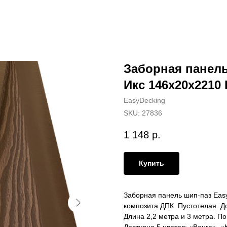
Заборная панель
Икс 146х20х2210
EasyDecking
SKU:
27836
1 148
р.
Купить
Заборная панель шип-паз Eas
композита ДПК. Пустотелая. Д
Длина 2,2 метра и 3 метра. П