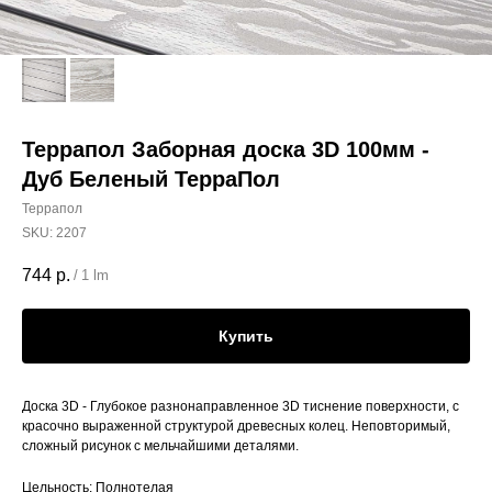
Террапол Заборная доска 3D 100мм -
Дуб Беленый ТерраПол
Террапол
SKU:
2207
744
р.
/
1 lm
Купить
Доска 3D - Глубокое разнонаправленное 3D тиснение поверхности, с
красочно выраженной структурой древесных колец. Неповторимый,
сложный рисунок с мельчайшими деталями.
Цельность: Полнотелая