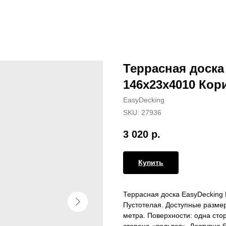
Террасная доска
146х23х4010 Ко
EasyDecking
SKU:
27936
3 020
р.
Купить
Террасная доска EasyDecking 
Пустотелая. Доступные размер
метра. Поверхности: одна сто