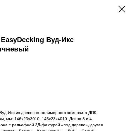
 EasyDecking Вуд-Икс
ричневый
Вуд-Икс из древесно-полимерного композита ДПК.
ы, мм: 146х23х3010, 146х23х4010. Длина 3 и 4
рона с рельефной 3Д-фактурой «под дерево», другая