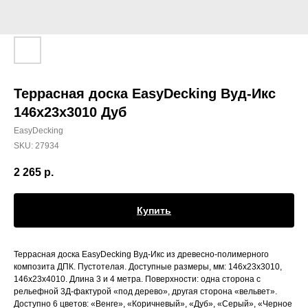
Террасная доска EasyDecking Вуд-Икс
146х23х3010 Дуб
EasyDecking
SKU:
27934
2 265
р.
Купить
Террасная доска EasyDecking Вуд-Икс из древесно-полимерного
композита ДПК. Пустотелая. Доступные размеры, мм: 146х23х3010,
146х23х4010. Длина 3 и 4 метра. Поверхности: одна сторона с
рельефной 3Д-фактурой «под дерево», другая сторона «вельвет».
Доступно 6 цветов: «Венге», «Коричневый», «Дуб», «Серый», «Черное