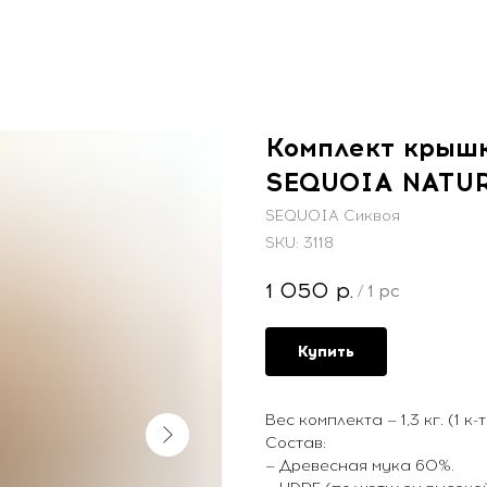
Комплект крышк
SEQUOIA NATUR
SEQUOIA Сиквоя
SKU:
3118
1 050
р.
/
1 pc
Купить
Вес комплекта — 1,3 кг. (1 к-
Состав:
— Древесная мука 60%.