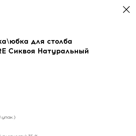
а\юбка для столба
E Сиквоя Натуральный
т\упак.)