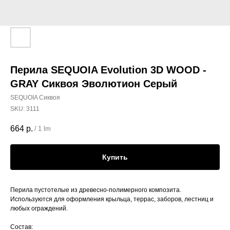
Перила SEQUOIA Evolution 3D WOOD -
GRAY Сиквоя Эволютион Серый
SEQUOIA Сиквоя
SKU:
3111
664
р.
/
1 lm
Купить
Перила пустотелые из древесно-полимерного композита.
Используются для оформления крыльца, террас, заборов, лестниц и
любых ограждений.
Состав: