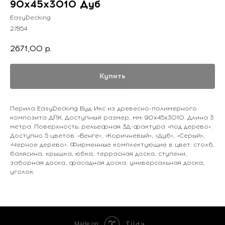
90х45х3010 Дуб
EasyDecking
27854
2671,00
р.
Купить
Перила EasyDecking Вуд-Икс из древесно-полимерного
композита ДПК. Доступный размер, мм: 90х45х3010. Длина 3
метра. Поверхность: рельефная 3Д-фактура «под дерево».
Доступно 5 цветов: «Венге», «Коричневый», «Дуб», «Серый»,
«Черное дерево». Фирменные комплектующие в цвет: столб,
балясина, крышка, юбка, террасная доска, ступени,
заборная доска, фасадная доска, универсальная доска,
уголок.
Tilda
Made on