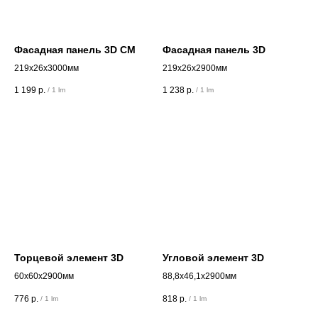
Фасадная панель 3D СМ
Фасадная панель 3D
219х26х3000мм
219х26х2900мм
1 199
р.
1 238
р.
/
1 lm
/
1 lm
Торцевой элемент 3D
Угловой элемент 3D
60х60х2900мм
88,8х46,1х2900мм
776
р.
818
р.
/
1 lm
/
1 lm