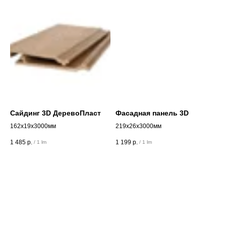
Сайдинг 3D ДеревоПласт
Фасадная панель 3D
162х19х3000мм
219х26х3000мм
1 485
р.
1 199
р.
/
1 lm
/
1 lm